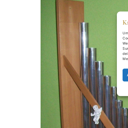
Um 
Co
We
Sur
dei
Me