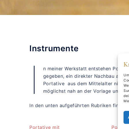
Instrumente
I
n meiner Werkstatt entstehen Portati
Um 
gegeben, ein direkter Nachbau allerd
Co
Portative aus dem Mittelalter nicht 
We
möglichst nah an der Vorlage und a
Sur
dei
Me
In den unten aufgeführten Rubriken finden
Portative mit
Portati