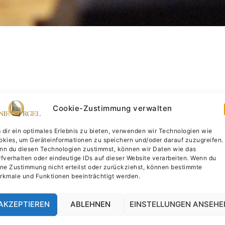
Cookie-Zustimmung verwalten
ve in verschiedenen Ausführungen. Immer ist dabei der 
dir ein optimales Erlebnis zu bieten, verwenden wir Technologien wie
ings scheidet aus, da das Innenleben der abgebildeten 
okies, um Geräteinformationen zu speichern und/oder darauf zuzugreifen.
erhalten sind. Es handelt sich also um freie Neuschöpf
nn du diesen Technologien zustimmst, können wir Daten wie das
uf den allgemeinen Gesetzmäßigkeiten des Orgelbaus be
fverhalten oder eindeutige IDs auf dieser Website verarbeiten. Wenn du
ne Zustimmung nicht erteilst oder zurückziehst, können bestimmte
rkmale und Funktionen beeinträchtigt werden.
 Sie Abbildungen und kurze Beschreibungen der bisher 
AKZEPTIEREN
ABLEHNEN
EINSTELLUNGEN ANSEHE
ve mit
Orgelmodell